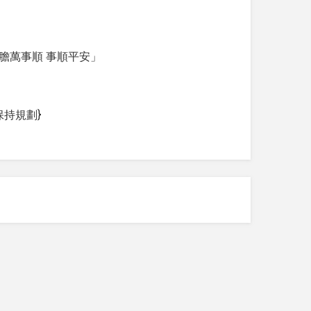
膽萬事順 事順平安」
保持規劃}